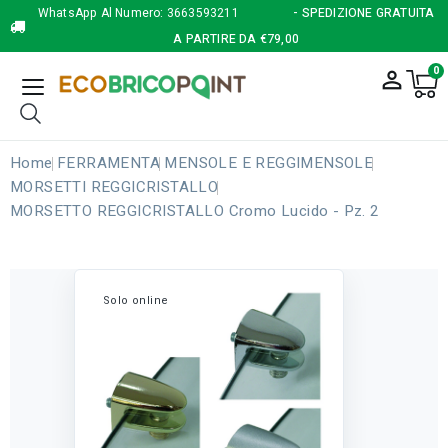
WhatsApp Al Numero:
3663593211
- SPEDIZIONE GRATUITA
A PARTIRE DA €79,00
0
person_outline
Home
FERRAMENTA
MENSOLE E REGGIMENSOLE
MORSETTI REGGICRISTALLO
MORSETTO REGGICRISTALLO Cromo Lucido - Pz. 2
Solo online