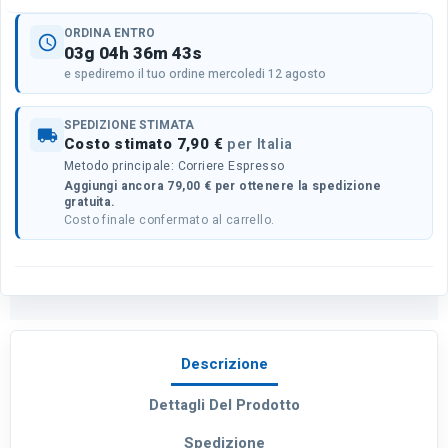
ORDINA ENTRO
schedule
03g 04h 36m 43s
e spediremo il tuo ordine mercoledi 12 agosto
SPEDIZIONE STIMATA
local_shipping
Costo stimato 7,90 €
per Italia
Metodo principale: Corriere Espresso
Aggiungi ancora 79,00 € per ottenere la spedizione
gratuita.
Costo finale confermato al carrello.
Descrizione
Dettagli Del Prodotto
Spedizione