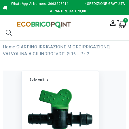
WhatsApp Al Numero:
3663593211
- SPEDIZIONE GRATUITA
A PARTIRE DA €79,00
0
person_outline
Home
GIARDINO
IRRIGAZIONE
MICROIRRIGAZIONE
VALVOLINA A CILINDRO 'VDP' Ø 16 - Pz 2
Solo online