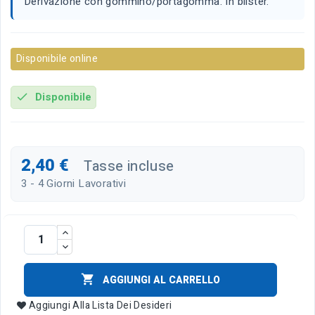
Derivazione con gommino/portagomma. In blister.
Disponibile online
Disponibile
check
2,40 €
Tasse incluse
3 - 4 Giorni Lavorativi

AGGIUNGI AL CARRELLO
Aggiungi Alla Lista Dei Desideri