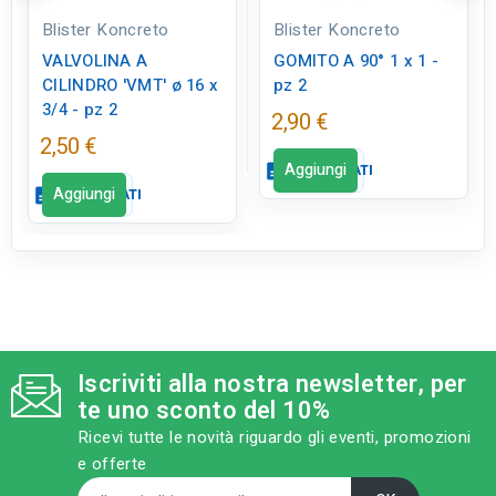
Blister Koncreto
Blister Koncreto
VALVOLINA A
GOMITO A 90° 1 x 1 -
CILINDRO 'VMT' ø 16 x
pz 2
3/4 - pz 2
2,90 €
2,50 €
Aggiungi
description
SCHEDA DATI
Aggiungi
description
SCHEDA DATI
Scheda dati
close
Scheda dati
close
qr_code_2
CODICE FIGURA
BK0420
qr_code_2
CODICE FIGURA
BK0400
Iscriviti alla nostra newsletter, per
category
MODELLO
te uno sconto del 10%
1 x 1 - pz 2
category
MODELLO
Ricevi tutte le novità riguardo gli eventi, promozioni
ø 16 x 3/4 - pz 2
e offerte
sell
CATEGORIA PRODOTTO
Microirrigazione
sell
CATEGORIA PRODOTTO