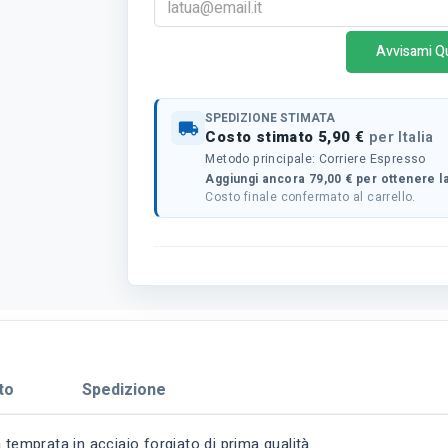
Avvisami Q
SPEDIZIONE STIMATA
local_shipping
Costo stimato 5,90 €
per Italia
Metodo principale: Corriere Espresso
Aggiungi ancora 79,00 € per ottenere la
Costo finale confermato al carrello.
to
Spedizione
temprata in acciaio forgiato di prima qualità.