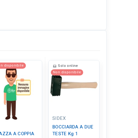
n disponibile
Solo online
Solo online
Non disponibile
SIDEX
ARIEX
BOCCIARDA A DUE
MAZZETTA
AZZA A COPPIA
TESTE Kg 1
MURATORE g