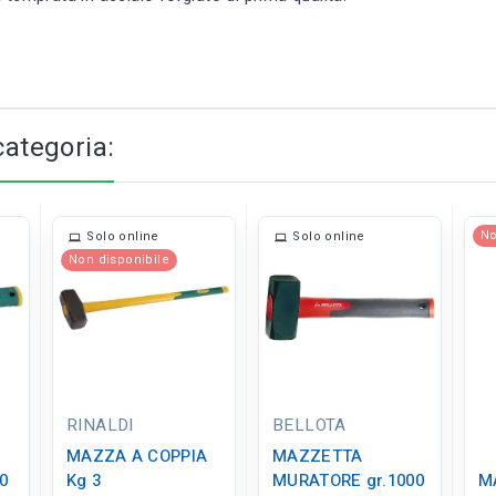
categoria:
No
Solo online
Solo online
Non disponibile
RINALDI
BELLOTA
MAZZA A COPPIA
MAZZETTA
0
Kg 3
MURATORE gr.1000
M