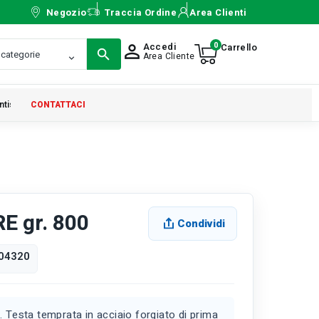
Negozio
Traccia Ordine
Area Clienti
0
Accedi
person_outline
Area Cliente
ntistica
CONTATTACI
 gr. 800
Condividi
04320
. Testa temprata in acciaio forgiato di prima