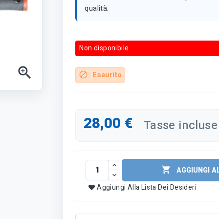
qualità.
Non disponibile

Esaurito
block
28,00 €
Tasse incluse

AGGIUNGI A
Aggiungi Alla Lista Dei Desideri