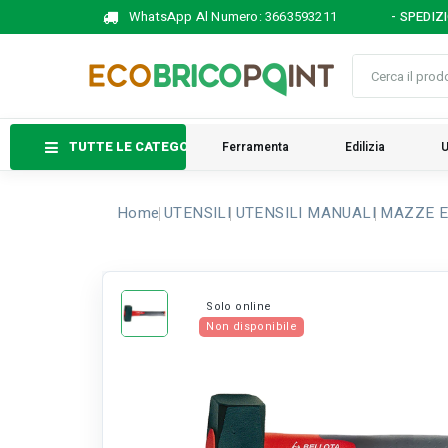
WhatsApp Al Numero:
3663593211
- SPEDIZ
TUTTE LE CATEGORIE
Ferramenta
Edilizia
U
Home
UTENSILI
UTENSILI MANUALI
MAZZE E
Solo online
Non disponibile