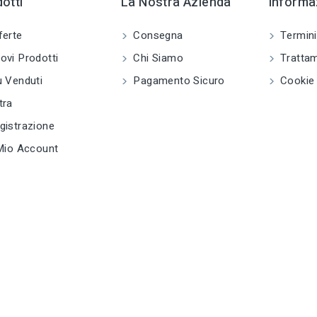
otti
La Nostra Azienda
Informaz
e
Mazze e mazzette
Mazze e mazzette
ferte
Consegna
Termini
tune
tune
RC LABEL
RC LABEL
vi Prodotti
Chi Siamo
Trattam
e
Disponibile online
Disponibile online
 Venduti
Pagamento Sicuro
Cookie 
tra
istrazione
Mio Account