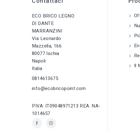
Contattaci
Prod
Mazze e mazzett
tune
TIPO
Mazze e mazzette
Of
ECO BRICO LEGNO
tune
RC LABEL
DI DANTE
Nuo
Disponibile onlin
tune
RC LABEL
MARRANZINI
Disponibile online
Più
Via Leonardo
En
Mazzella, 166
80077 Ischia
Reg
Napoli
Il 
Italia
0814613675
info@ecobricopoint.com
P.IVA: IT09048971213 REA: NA-
1014657