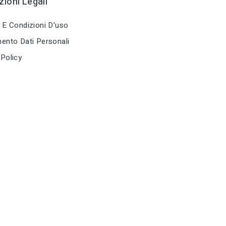
ioni Legali
Mazze e mazzette
tune
TIPO
Mazze e maz
 E Condizioni D'uso
ento Dati Personali
tune
RC LABEL
Disponibile 
Policy