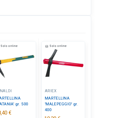
Solo online
Solo online
Solo online
INALDI
ARIEX
Senza Marca
ARTELLINA
MARTELLINA
MARTELLIN
ATANIA' gr. 500
'MALEPEGGIO' gr.
BATTISCORI
400
manico ferr
,40 €