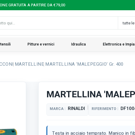
IONE GRATUITA A PARTIRE DA €79,00
tensili
Pitture e vernici
Idraulica
Elettronica e Impia
ICCONI
MARTELLINE
MARTELLINA 'MALEPEGGIO' Gr. 400
MARTELLINA 'MALEPE
RINALDI
DF100
MARCA :
RIFERIMENTO :
Testa in acciaio temprato. Manico in fi