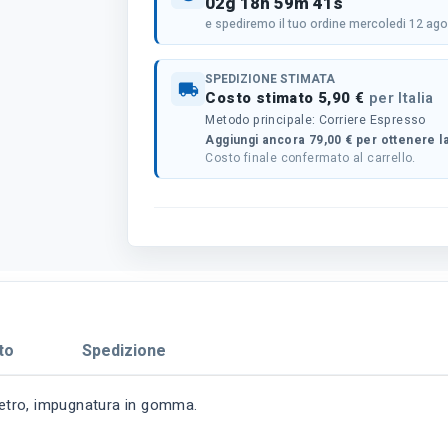
02g 18h 59m 41s
e spediremo il tuo ordine mercoledi 12 ag
SPEDIZIONE STIMATA
local_shipping
Costo stimato 5,90 €
per Italia
Metodo principale: Corriere Espresso
Aggiungi ancora 79,00 € per ottenere la
Costo finale confermato al carrello.
to
Spedizione
 vetro, impugnatura in gomma.