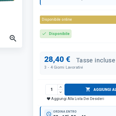
Disponibile online
Disponibile
check

28,40 €
Tasse incluse
3 - 4 Giorni Lavorativi

AGGIUNGI A
Aggiungi Alla Lista Dei Desideri
ORDINA ENTRO
schedule