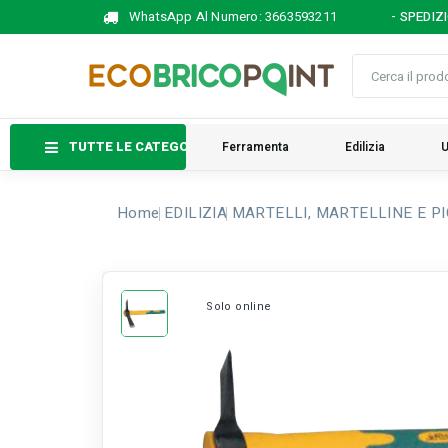
WhatsApp Al Numero:
3663593211
- SPEDIZ
TUTTE LE CATEGORIE
Ferramenta
Edilizia
U
Home
EDILIZIA
MARTELLI, MARTELLINE E P
Solo online