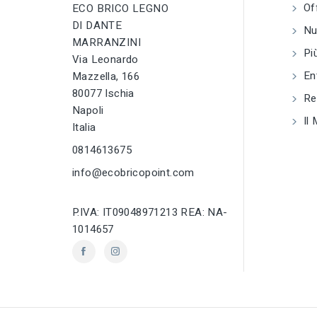
Of
ECO BRICO LEGNO
Martelli,
martelline e
DI DANTE
Nuo
picconi
MARRANZINI
Più
Via Leonardo
tune
RC LABEL
En
Mazzella, 166
Disponibile onlin
80077 Ischia
Reg
Napoli
Il 
Italia
0814613675
info@ecobricopoint.com
P.IVA: IT09048971213 REA: NA-
1014657