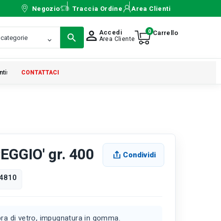
Negozio
Traccia Ordine
Area Clienti
0
Accedi
person_outline
Area Cliente
ntistica
CONTATTACI
GGIO' gr. 400
Condividi
4810
bra di vetro, impugnatura in gomma.