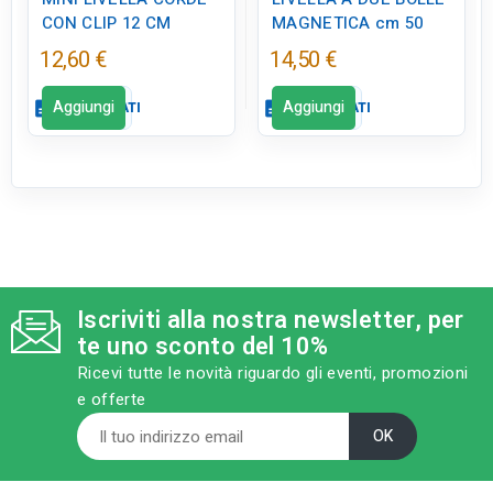
CON CLIP 12 CM
MAGNETICA cm 50
12,60 €
14,50 €
Aggiungi
Aggiungi
description
SCHEDA DATI
description
SCHEDA DATI
Scheda dati
close
Scheda dati
close
tune
RC LABEL
qr_code_2
CODICE FIGURA
Disponibile in negozio
ED0845
Iscriviti alla nostra newsletter, per
category
MODELLO
te uno sconto del 10%
cm 50
Ricevi tutte le novità riguardo gli eventi, promozioni
sell
CATEGORIA PRODOTTO
e offerte
Livelle e stadie