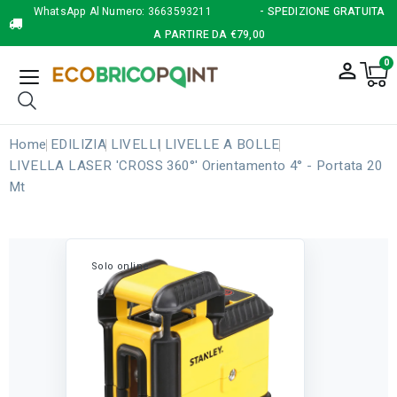
WhatsApp Al Numero:
3663593211
- SPEDIZIONE GRATUITA
A PARTIRE DA €79,00
0
person_outline
Home
EDILIZIA
LIVELLI
LIVELLE A BOLLE
LIVELLA LASER 'CROSS 360°' Orientamento 4° - Portata 20
Mt
Solo online