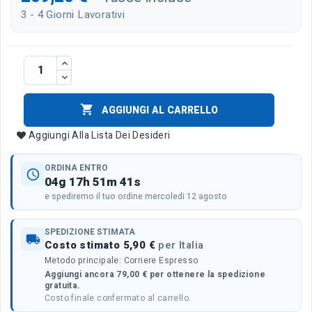
3 - 4 Giorni Lavorativi

AGGIUNGI AL CARRELLO
Aggiungi Alla Lista Dei Desideri
ORDINA ENTRO
schedule
04g 17h 51m 41s
e spediremo il tuo ordine mercoledi 12 agosto
SPEDIZIONE STIMATA
local_shipping
Costo stimato 5,90 €
per Italia
Metodo principale: Corriere Espresso
Aggiungi ancora 79,00 € per ottenere la spedizione
gratuita.
Costo finale confermato al carrello.