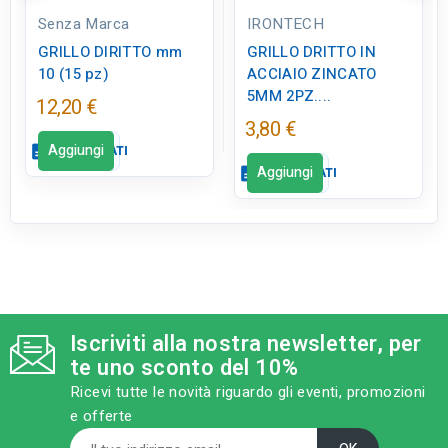
Senza Marca
IRONTECH
GRILLO DIRITTO mm
GRILLO DRITTO IN
10 (15 pz)
ACCIAIO ZINCATO
5MM 2PZ....
12,20 €
3,80 €
Aggiungi
description
SCHEDA DATI
Aggiungi
description
SCHEDA DATI
Scheda dati
close
Scheda dati
close
qr_code_2
CODICE FIGURA
tune
RC LABEL
FE0806
Disponibile in negozio
Iscriviti alla nostra newsletter, per
category
MODELLO
te uno sconto del 10%
mm 10
Ricevi tutte le novità riguardo gli eventi, promozioni
e offerte
sell
CATEGORIA PRODOTTO
Sollevamento/ancorag