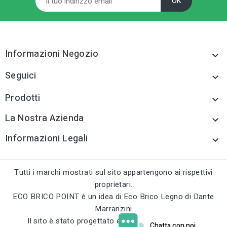
gio e accessori
tune
TIPO
Sollevamento/ancorag
gio e accessori
Informazioni Negozio

tune
RC LABEL
Seguici

Disponibile online
Prodotti

La Nostra Azienda

Informazioni Legali

Tutti i marchi mostrati sul sito appartengono ai rispettivi
proprietari.
ECO BRICO POINT è un idea di Eco Brico Legno di Dante
Marranzini
Il sito è stato progettato e sviluppato da
curci.eu
Chatta con noi