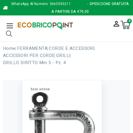
WhatsApp Al Numero:
3663593211
- SPEDIZIONE GRATUITA
A PARTIRE DA €79,00
0
person_outline
Home
FERRAMENTA
CORDE E ACCESSORI
ACCESSORI PER CORDE
GRILLI
GRILLO DIRITTO Mm 5 - Pz. 4
Solo online