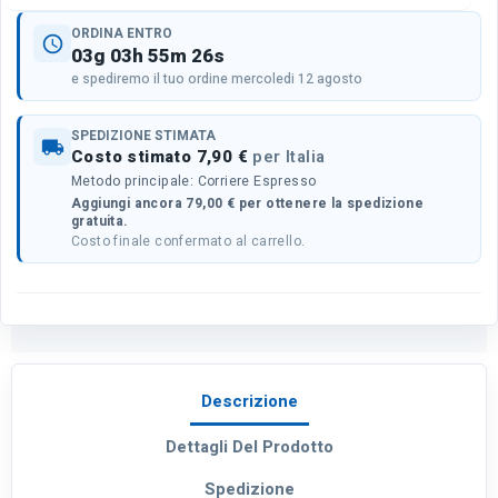
ORDINA ENTRO
schedule
03g 03h 55m 26s
e spediremo il tuo ordine mercoledi 12 agosto
SPEDIZIONE STIMATA
local_shipping
Costo stimato 7,90 €
per Italia
Metodo principale: Corriere Espresso
Aggiungi ancora 79,00 € per ottenere la spedizione
gratuita.
Costo finale confermato al carrello.
Descrizione
Dettagli Del Prodotto
Spedizione