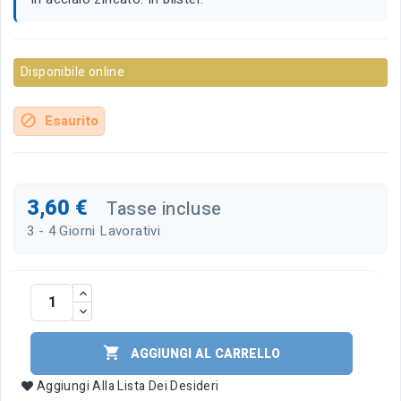
Disponibile online
Esaurito
block
3,60 €
Tasse incluse
3 - 4 Giorni Lavorativi

AGGIUNGI AL CARRELLO
Aggiungi Alla Lista Dei Desideri