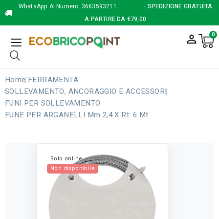
WhatsApp Al Numero:
3663593211
- SPEDIZIONE GRATUITA
A PARTIRE DA €79,00
0
person_outline
Home
FERRAMENTA
SOLLEVAMENTO, ANCORAGGIO E ACCESSORI
FUNI PER SOLLEVAMENTO
FUNE PER ARGANELLI Mm 2,4 X Rt. 6 Mt
Solo online
Non disponibile