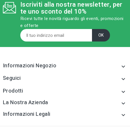
FE1183
category
MODELLO
Iscriviti alla nostra newsletter, per
mm 1,8 x rt. 9 mt
te uno sconto del 10%
category
MODELLO
Ricevi tutte le novità riguardo gli eventi, promozioni
mm 4 x 3,0 mt
sell
CATEGORIA PRODOTTO
e offerte
Sollevamento/ancorag
gio e accessori
sell
CATEGORIA PRODOTTO
Sollevamento/ancorag
gio e accessori
tune
TIPO
Sollevamento/ancorag
gio e accessori
tune
TIPO
Sollevamento/ancorag
Informazioni Negozio

gio e accessori
tune
RC LABEL
Disponibile online
Seguici

tune
RC LABEL
Disponibile online
Prodotti

La Nostra Azienda

Informazioni Legali
