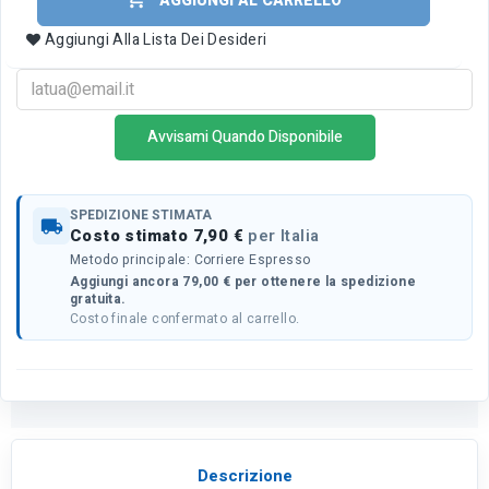
AGGIUNGI AL CARRELLO
Aggiungi Alla Lista Dei Desideri
Avvisami Quando Disponibile
SPEDIZIONE STIMATA
local_shipping
Costo stimato 7,90 €
per Italia
Metodo principale: Corriere Espresso
Aggiungi ancora 79,00 € per ottenere la spedizione
gratuita.
Costo finale confermato al carrello.
Descrizione