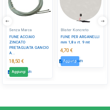
Senza Marca
Blister Koncreto
FUNE ACCIAIO
FUNE PER ARGANELLI
ZINCATO
mm 1,8 x rt. 9 mt
PRETAGLIATA GANCIO
4,70 €
A...
18,50 €
Aggiungi
description
SCHEDA DATI
Aggiungi
description
SCHEDA DATI
Scheda dati
close
Scheda dati
close
qr_code_2
CODICE FIGURA
BK0257
qr_code_2
CODICE FIGURA