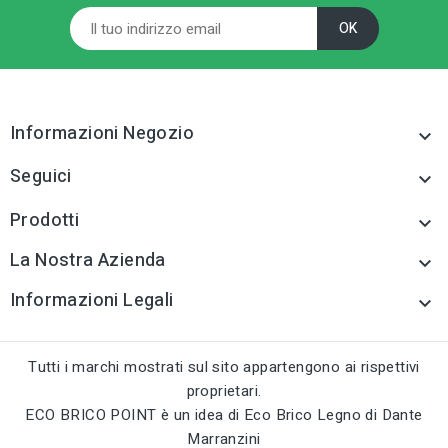
sell
CATEGORIA PRODOTTO
sell
CATEGORIA PRODOTTO
Fissaggi leggeri
Fissaggi leggeri
tune
TIPO
tune
TIPO
Fissaggi leggeri
Fissaggi leggeri
Informazioni Negozio

tune
RC LABEL
tune
RC LABEL
Disponibile online
Seguici

Disponibile online
Prodotti

La Nostra Azienda

Informazioni Legali

Tutti i marchi mostrati sul sito appartengono ai rispettivi
proprietari.
ECO BRICO POINT è un idea di Eco Brico Legno di Dante
Marranzini