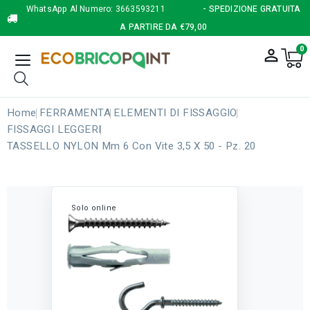
WhatsApp Al Numero:
3663593211
- SPEDIZIONE GRATUITA
A PARTIRE DA €79,00
0
person_outline
Home
FERRAMENTA
ELEMENTI DI FISSAGGIO
FISSAGGI LEGGERI
TASSELLO NYLON Mm 6 Con Vite 3,5 X 50 - Pz. 20
Solo online