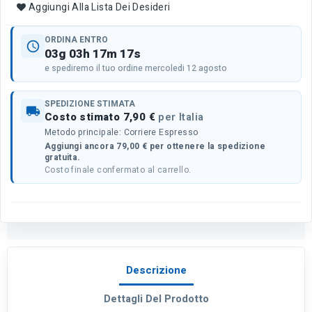
Aggiungi Alla Lista Dei Desideri
ORDINA ENTRO
schedule
03g 03h 17m 17s
e spediremo il tuo ordine mercoledi 12 agosto
SPEDIZIONE STIMATA
local_shipping
Costo stimato 7,90 €
per Italia
Metodo principale: Corriere Espresso
Aggiungi ancora 79,00 € per ottenere la spedizione
gratuita.
Costo finale confermato al carrello.
Descrizione
Dettagli Del Prodotto