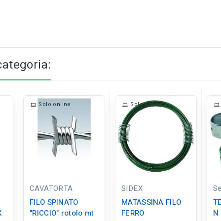
categoria:
Solo online
Solo online
CAVATORTA
SIDEX
S
FILO SPINATO
MATASSINA FILO
T
X
"RICCIO" rotolo mt
FERRO
N