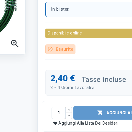
In blister.
Disponibile online

Esaurito
block
2,40 €
Tasse incluse
3 - 4 Giorni Lavorativi

AGGIUNGI A
Aggiungi Alla Lista Dei Desideri