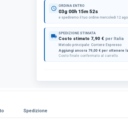
ORDINA ENTRO
schedule
03g 00h 15m 51s
e spediremo il tuo ordine mercoledi 12 ag
SPEDIZIONE STIMATA
local_shipping
Costo stimato 7,90 €
per Italia
Metodo principale: Corriere Espresso
Aggiungi ancora 79,00 € per ottenere la
Costo finale confermato al carrello.
to
Spedizione