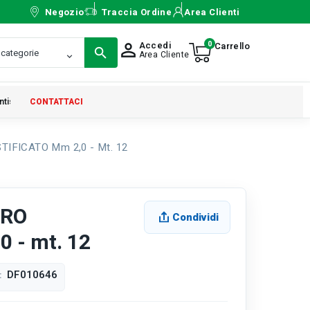
Negozio
Traccia Ordine
Area Clienti
0
Accedi
person_outline
Area Cliente
ntistica
CONTATTACI
IFICATO Mm 2,0 - Mt. 12
RRO
Condividi
 - mt. 12
DF010646
: