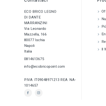
Contattaci
Prod
tune
TIPO
Of
ECO BRICO LEGNO
Fili metallici ed
accessori
DI DANTE
Nuo
MARRANZINI
Più
tune
RC LABEL
Via Leonardo
Disponibile online
En
Mazzella, 166
80077 Ischia
Reg
Napoli
Il 
Italia
0814613675
info@ecobricopoint.com
P.IVA: IT09048971213 REA: NA-
1014657