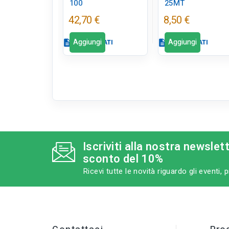
100
25MT
42,70 €
8,50 €
Aggiungi
Aggiungi
description
SCHEDA DATI
description
SCHEDA DATI
Scheda dati
c
Scheda dati
close
tune
RC LABEL
qr_code_2
CODICE FIGURA
Disponibile in
DR0032
Iscriviti alla nostra newslet
negozio
sconto del 10%
category
MODELLO
Ricevi tutte le novità riguardo gli eventi,
rotolo mt 100
CATEGORIA
sell
PRODOTTO
Fili metallici ed
accessori