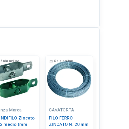
Solo online
Solo online
Solo online
enza Marca
CAVATORTA
SIDEX
ENDIFILO Zincato
FILO FERRO
BOBINA FILO
 2 medio (mm
ZINCATO N. 20 mm
COTTO LUCID