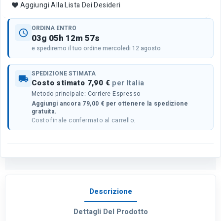
Aggiungi Alla Lista Dei Desideri
ORDINA ENTRO
schedule
03g 05h 12m 57s
e spediremo il tuo ordine mercoledi 12 agosto
SPEDIZIONE STIMATA
local_shipping
Costo stimato 7,90 €
per Italia
Metodo principale: Corriere Espresso
Aggiungi ancora 79,00 € per ottenere la spedizione
gratuita.
Costo finale confermato al carrello.
Descrizione
Dettagli Del Prodotto