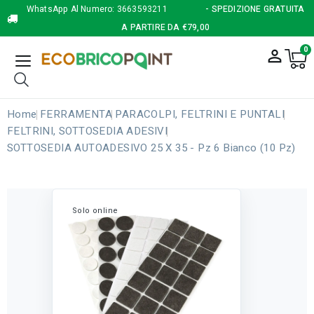
WhatsApp Al Numero:
3663593211
- SPEDIZIONE GRATUITA
A PARTIRE DA €79,00
0
person_outline
Home
FERRAMENTA
PARACOLPI, FELTRINI E PUNTALI
FELTRINI, SOTTOSEDIA ADESIVI
SOTTOSEDIA AUTOADESIVO 25 X 35 - Pz 6 Bianco (10 Pz)
Solo online