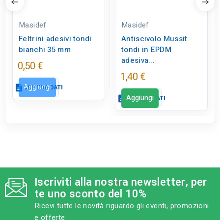
Masidef
Masidef
Feltrini adesivi tondi
Antiscivolo Mussit
bianchi 35 mm
tondi in EPDM
adesiva...
0,50 €
1,40 €
Aggiungi
description
SCHEDA DATI
Aggiungi
description
SCHEDA DATI
Scheda dati
close
Scheda dati
close
tune
TIPO
Ferramenta
tune
TIPO
Ferramenta
Iscriviti alla nostra newsletter, per
tune
RC LABEL
te uno sconto del 10%
Disponibile in negozio
tune
RC LABEL
Disponibile in negozio
Ricevi tutte le novità riguardo gli eventi, promozioni
e offerte