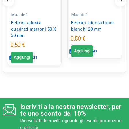
Masidef
Masidef
Feltrini adesivi
Feltrini adesivi tondi
quadrati marroni 50 X
bianchi 28 mm
50 mm
0,50 €
0,50 €
Aggiungi
description
SCHEDA DATI
Aggiungi
description
SCHEDA DATI
Scheda dati
close
Scheda dati
close
tune
TIPO
Ferramenta
tune
TIPO
Ferramenta
Iscriviti alla nostra newsletter, per
tune
RC LABEL
te uno sconto del 10%
Disponibile in negozio
tune
RC LABEL
Disponibile in negozio
Ricevi tutte le novità riguardo gli eventi, promozioni
e offerte