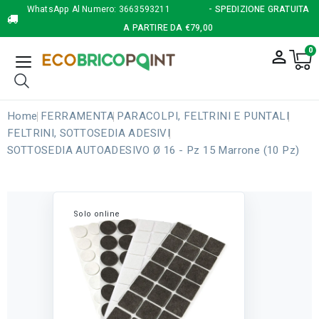
WhatsApp Al Numero:
3663593211
- SPEDIZIONE GRATUITA
A PARTIRE DA €79,00
0
person_outline
Home
FERRAMENTA
PARACOLPI, FELTRINI E PUNTALI
FELTRINI, SOTTOSEDIA ADESIVI
SOTTOSEDIA AUTOADESIVO Ø 16 - Pz 15 Marrone (10 Pz)
Solo online