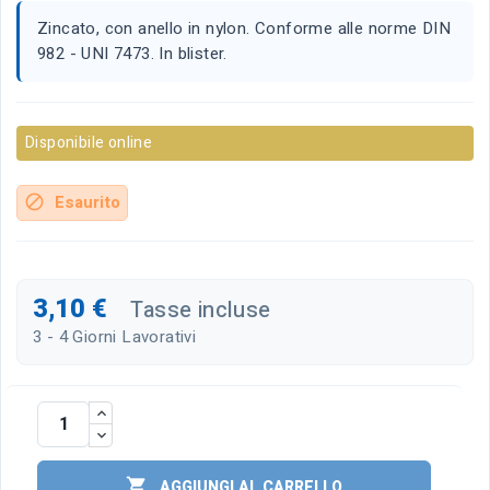
Zincato, con anello in nylon. Conforme alle norme DIN
982 - UNI 7473. In blister.
Disponibile online
Esaurito
block
3,10 €
Tasse incluse
3 - 4 Giorni Lavorativi

AGGIUNGI AL CARRELLO