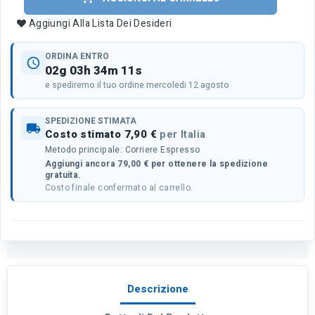
Aggiungi Alla Lista Dei Desideri
ORDINA ENTRO
schedule
02g 03h 34m 11s
e spediremo il tuo ordine mercoledi 12 agosto
SPEDIZIONE STIMATA
local_shipping
Costo stimato 7,90 €
per Italia
Metodo principale: Corriere Espresso
Aggiungi ancora 79,00 € per ottenere la spedizione
gratuita.
Costo finale confermato al carrello.
Descrizione