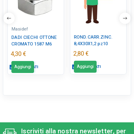
Masidef
ROND.CARR.ZINC.
DADI CIECHI OTTONE
8,4X30X1,2 pz10
CROMATO 1587 M6
2,80 €
4,30 €
Aggiungi
Aggiungi
description
SCHEDA DATI
description
SCHEDA DATI
Scheda dati
Scheda dati
close
close
tune
RC LABEL
tune
TIPO
Disponibile in negozio
Ferramenta
height
ALTEZZA (CM)
tune
RC LABEL
Iscriviti alla nostra newsletter, per
8.4
Disponibile in negozio