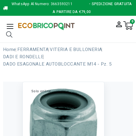
WhatsApp Al Numero:
3663593211
- SPEDIZIONE GRATUITA
A PARTIRE DA €79,00
0
person_outline
Home
FERRAMENTA
VITERIA E BULLONERIA
DADI E RONDELLE
DADO ESAGONALE AUTOBLOCCANTE M14 - Pz. 5
Solo online