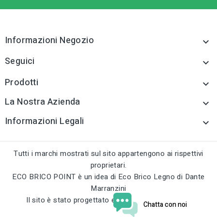
tune
TIPO
Funi/spaghi e
accessori
Informazioni Negozio

tune
RC LABEL
Seguici

Disponibile online
Prodotti

La Nostra Azienda

Informazioni Legali

Tutti i marchi mostrati sul sito appartengono ai rispettivi
proprietari.
ECO BRICO POINT è un idea di Eco Brico Legno di Dante
Marranzini
Il sito è stato progettato e sviluppato da
curci.eu
Chatta con noi