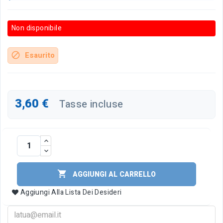
Non disponibile
Esaurito
block
3,60 €
Tasse incluse

AGGIUNGI AL CARRELLO
Aggiungi Alla Lista Dei Desideri