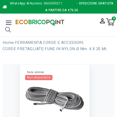
WhatsApp Al Numero:
3663593211
- SPEDIZIONE GRATUITA
A PARTIRE DA €79,00
0
person_outline
Home
FERRAMENTA
CORDE E ACCESSORI
CORDE PRETAGLIATE
FUNE IN NYLON Ø Mm. 4 X 20 Mt.
Solo online
Non disponibile