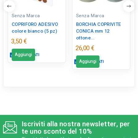
Senza Marca
Senza Marca
COPRIFORO ADESIVO
BORCHIA COPRIVITE
colore bianco (5 pz)
CONICA mm 12
ottone...
3,50 €
26,00 €
Aggiungi
description
SCHEDA DATI
Aggiungi
description
SCHEDA DATI
Scheda dati
close
Scheda dati
close
qr_code_2
CODICE FIGURA
FE0527
qr_code_2
CODICE FIGURA
FE0526
category
MODELLO
Iscriviti alla nostra newsletter, per
colore bianco
category
MODELLO
te uno sconto del 10%
mm 12 ottone lucido
sell
CATEGORIA PRODOTTO