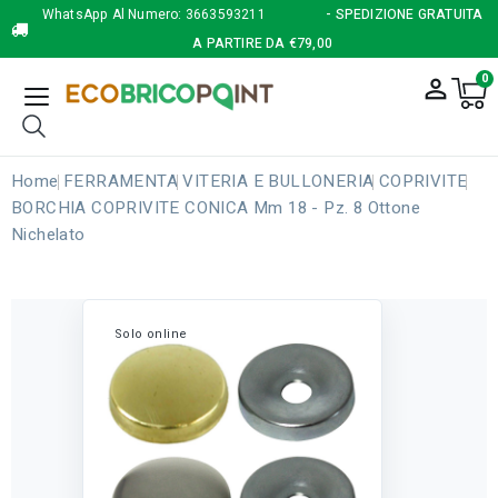
WhatsApp Al Numero:
3663593211
- SPEDIZIONE GRATUITA
A PARTIRE DA €79,00
0
person_outline
Home
FERRAMENTA
VITERIA E BULLONERIA
COPRIVITE
BORCHIA COPRIVITE CONICA Mm 18 - Pz. 8 Ottone
Nichelato
Solo online