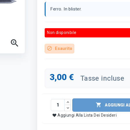
Ferro. In blister.
Non disponibile

Esaurito
block
3,00 €
Tasse incluse

AGGIUNGI A
Aggiungi Alla Lista Dei Desideri