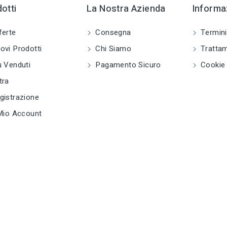
otti
La Nostra Azienda
Informaz
tune
tu
TIPO
tune
TIPO
Chiodi
C
ferte
Consegna
Termini
Ganci,attaccaglie
e cornici per
vi Prodotti
Chi Siamo
Trattam
quadri
tune
tu
RC LABEL
e
Disponibile online
D
 Venduti
Pagamento Sicuro
Cookie 
tune
RC LABEL
tra
Disponibile online
istrazione
Mio Account