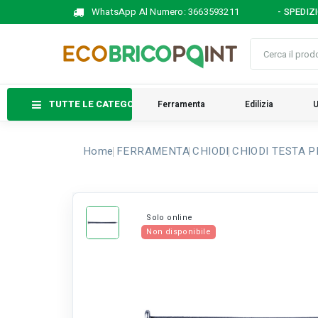
WhatsApp Al Numero:
3663593211
- SPEDIZ
TUTTE LE CATEGORIE
Ferramenta
Edilizia
U
Home
FERRAMENTA
CHIODI
CHIODI TESTA PI
Solo online
Non disponibile