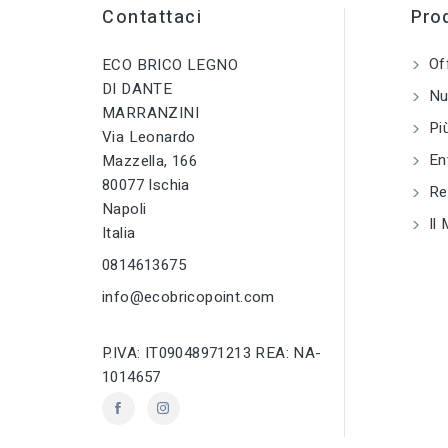
Contattaci
Prod
tune
tune
TIPO
TIPO
Chiodi
Chiodi
Of
ECO BRICO LEGNO
DI DANTE
Nuo
tune
tune
RC LABEL
RC LABEL
MARRANZINI
Disponibile online
Disponibile onlin
Più
Via Leonardo
En
Mazzella, 166
80077 Ischia
Reg
Napoli
Il 
Italia
0814613675
info@ecobricopoint.com
P.IVA: IT09048971213 REA: NA-
1014657