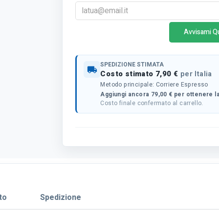
Avvisami Q
SPEDIZIONE STIMATA
local_shipping
Costo stimato 7,90 €
per Italia
Metodo principale: Corriere Espresso
Aggiungi ancora 79,00 € per ottenere la
Costo finale confermato al carrello.
to
Spedizione