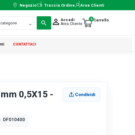
Negozio
Traccia Ordine
Area Clienti
0
Accedi
person_outline
Area Cliente
ntistica
CONTATTACI
 mm 0,5X15 -
Condividi
DF010400
: