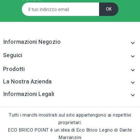
sell
sell
CATEGORIA PRODOTTO
CATEGORIA PRODOTTO
Cerniere e altri
Cerniere e altri
accessori per mobili
accessori per mobili
tune
tune
TIPO
TIPO
Cerniere e altri
Cerniere e altri
Informazioni Negozio

accessori per mobili
accessori per mobili
Seguici

tune
tune
RC LABEL
RC LABEL
Disponibile online
Disponibile online
Prodotti

La Nostra Azienda

Informazioni Legali

Tutti i marchi mostrati sul sito appartengono ai rispettivi
proprietari.
ECO BRICO POINT è un idea di Eco Brico Legno di Dante
Marranzini