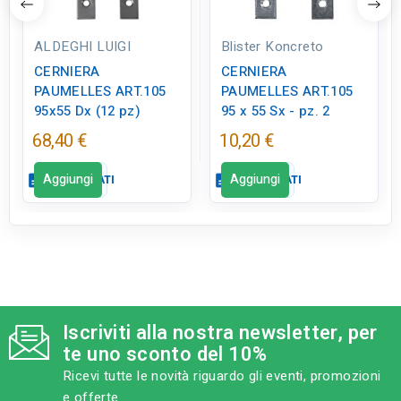
ALDEGHI LUIGI
Blister Koncreto
CERNIERA
CERNIERA
PAUMELLES ART.105
PAUMELLES ART.105
95x55 Dx (12 pz)
95 x 55 Sx - pz. 2
68,40 €
10,20 €
Aggiungi
Aggiungi
description
SCHEDA DATI
description
SCHEDA DATI
Scheda dati
Scheda dati
close
close
qr_code_2
qr_code_2
CODICE FIGURA
CODICE FIGURA
FE0434
BK0074
Iscriviti alla nostra newsletter, per
te uno sconto del 10%
category
category
MODELLO
MODELLO
Ricevi tutte le novità riguardo gli eventi, promozioni
95x55 Dx
95 x 55 Sx - pz. 2
e offerte