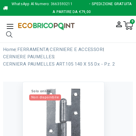
WhatsApp Al Numero:
3663593211
- SPEDIZIONE GRATUITA
A PARTIRE DA €79,00
0
person_outline
Home
FERRAMENTA
CERNIERE E ACCESSORI
CERNIERE PAUMELLES
CERNIERA PAUMELLES ART.105 140 X 55 Dx - Pz. 2
Solo online
Non disponibile