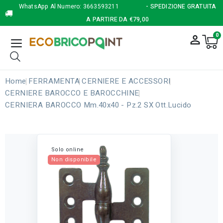
WhatsApp Al Numero:
3663593211
- SPEDIZIONE GRATUITA
A PARTIRE DA €79,00
0
person_outline
Home
FERRAMENTA
CERNIERE E ACCESSORI
CERNIERE BAROCCO E BAROCCHINE
CERNIERA BAROCCO Mm.40x40 - Pz.2 SX Ott.lucido
Solo online
Non disponibile