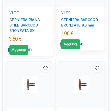
VI.TEL
VI.TEL
CERNIERA PIANA
CERNIERA BAROCCO
STILE BAROCCO
BRONZATE 9,0 mm
BRONZATA SX...
1,00 €
3,50 €
Aggiungi
description
SCHEDA DATI
Aggiungi
description
SCHEDA DATI