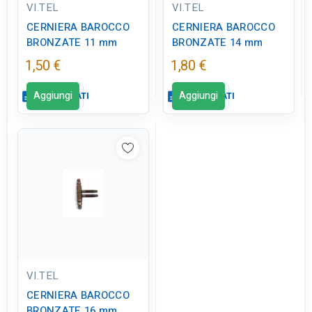
VI.TEL
VI.TEL
CERNIERA BAROCCO
CERNIERA BAROCCO
BRONZATE 11 mm
BRONZATE 14 mm
1,50 €
1,80 €
Aggiungi
Aggiungi
description
SCHEDA DATI
description
SCHEDA DATI
VI.TEL
CERNIERA BAROCCO
BRONZATE 16 mm