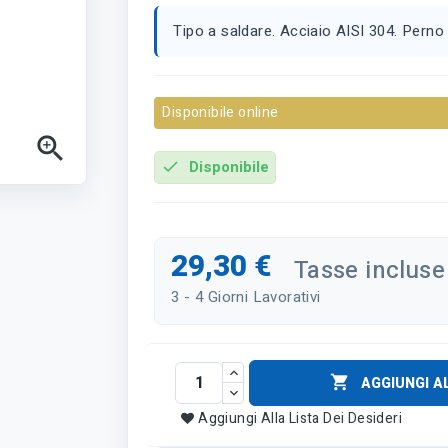
Tipo a saldare. Acciaio AISI 304. Perno f
Disponibile online

Disponibile
check
29,30 €
Tasse incluse
3 - 4 Giorni Lavorativi

AGGIUNGI A
Aggiungi Alla Lista Dei Desideri