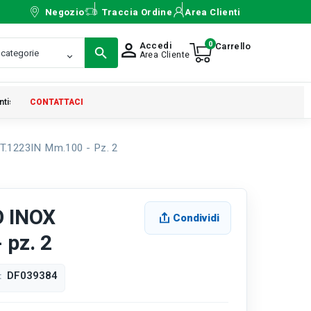
Negozio
Traccia Ordine
Area Clienti
0
Accedi
person_outline
Area Cliente
ntistica
CONTATTACI
.1223IN Mm.100 - Pz. 2
O INOX
Condividi
 pz. 2
DF039384
: