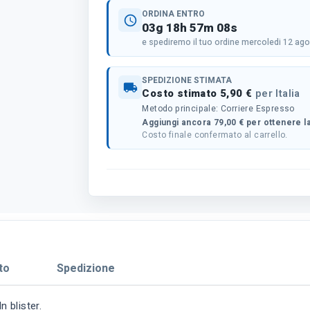
ORDINA ENTRO
schedule
03g 18h 57m 07s
e spediremo il tuo ordine mercoledi 12 ag
SPEDIZIONE STIMATA
local_shipping
Costo stimato 5,90 €
per Italia
Metodo principale: Corriere Espresso
Aggiungi ancora 79,00 € per ottenere la
Costo finale confermato al carrello.
to
Spedizione
n blister.