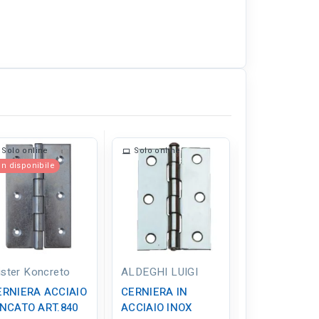
Solo online
Solo online
Solo online
n disponibile
ister Koncreto
ALDEGHI LUIGI
Blister Konc
ERNIERA ACCIAIO
CERNIERA IN
CERNIERA I
INCATO ART.840
ACCIAIO INOX
ACCIAIO INO