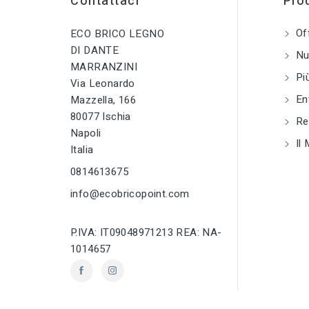
Contattaci
Prod
mobili
accessori per
mobili
Of
ECO BRICO LEGNO
tune
TIPO
tune
TIPO
Cerniere e altri
DI DANTE
Nuo
accessori per
Cerniere e altri
MARRANZINI
mobili
accessori per
Più
mobili
Via Leonardo
En
Mazzella, 166
tune
RC LABEL
tune
RC LABEL
80077 Ischia
Disponibile onlin
Reg
Disponibile online
Napoli
Il 
Italia
0814613675
info@ecobricopoint.com
P.IVA: IT09048971213 REA: NA-
1014657