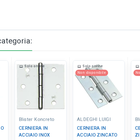
categoria:
Solo online
Solo online
Non disponibile
No
Blister Koncreto
ALDEGHI LUIGI
Bl
IO
CERNIERA IN
CERNIERA IN
C
ACCIAIO INOX
ACCIAIO ZINCATO
Z