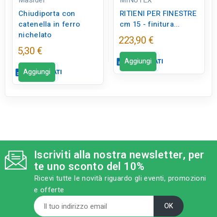
Masidef
MINUTEX
Chiudiporta con
RITIENI PER FINESTRE
catenella in ferro
cm 15 - finitura...
nichelato
223,90 €
5,30 €
Aggiungi
description
SCHEDA DATI
Aggiungi
description
SCHEDA DATI
Scheda dati
close
Scheda dati
close
qr_code_2
CODICE FIGURA
tune
RC LABEL
FE0553
Disponibile in negozio
Iscriviti alla nostra newsletter, per
category
MODELLO
te uno sconto del 10%
cm 15 - finitura
nichelata
Ricevi tutte le novità riguardo gli eventi, promozioni
e offerte
sell
CATEGORIA PRODOTTO
Bloccaporte,finestre,s