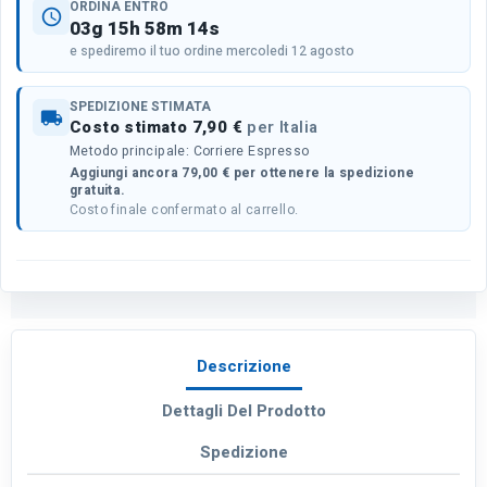
ORDINA ENTRO
schedule
03g 15h 58m 14s
e spediremo il tuo ordine mercoledi 12 agosto
SPEDIZIONE STIMATA
local_shipping
Costo stimato 7,90 €
per Italia
Metodo principale: Corriere Espresso
Aggiungi ancora 79,00 € per ottenere la spedizione
gratuita.
Costo finale confermato al carrello.
Descrizione
Dettagli Del Prodotto
Spedizione