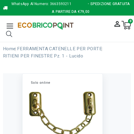
WhatsApp Al Numero:
3663593211
- SPEDIZIONE GRATUITA
A PARTIRE DA €79,00
0
person_outline
Home
FERRAMENTA
CATENELLE PER PORTE
RITIENI PER FINESTRE Pz. 1 - Lucido
Solo online