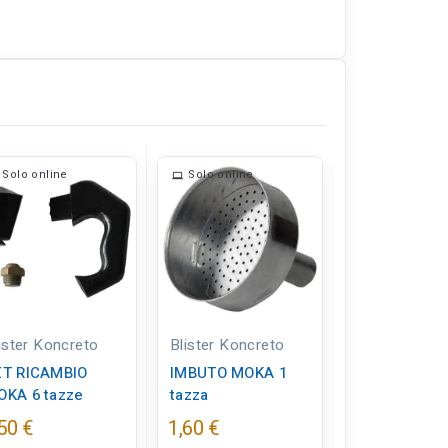
Solo online
Solo online
Solo online
ister Koncreto
Blister Koncreto
Blister Konc
ET RICAMBIO
IMBUTO MOKA 1
RIDUTTORE 
OKA 6 tazze
tazza
FORNELLI m
- pz. 2
50 €
1,60 €