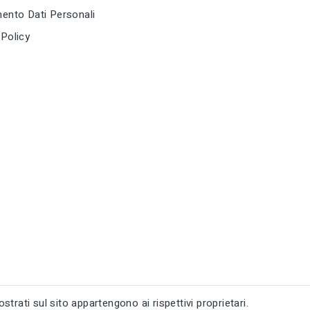
ento Dati Personali
ne
tune
RC LABEL
RC LABEL
isponibile online
Disponibile online
tune
RC LABEL
Policy
Disponibile 
strati sul sito appartengono ai rispettivi proprietari.