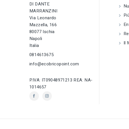
DI DANTE
Nuo
tune
RC LABEL
MARRANZINI
Disponibile online
tune
RC LABEL
Più
Via Leonardo
Disponibile onlin
En
Mazzella, 166
80077 Ischia
Reg
Napoli
Il 
Italia
0814613675
info@ecobricopoint.com
P.IVA: IT09048971213 REA: NA-
1014657