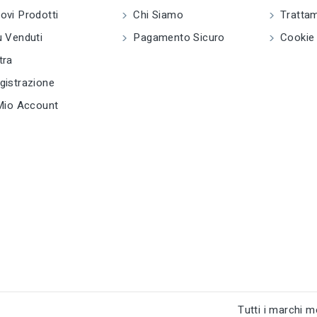
Articoli da cucina
vi Prodotti
Chi Siamo
Trattam
tu
D
tune
RC LABEL
 Venduti
Pagamento Sicuro
Cookie 
tune
RC LABEL
e
Disponibile online
Disponibile online
tra
istrazione
Mio Account
Tutti i marchi mo