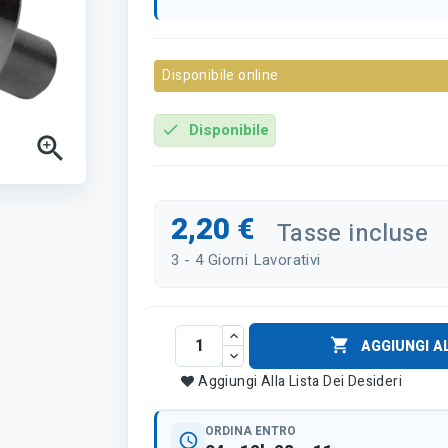
Disponibile online
Disponibile
check

2,20 €
Tasse incluse
3 - 4 Giorni Lavorativi

AGGIUNGI A
Aggiungi Alla Lista Dei Desideri
ORDINA ENTRO
schedule