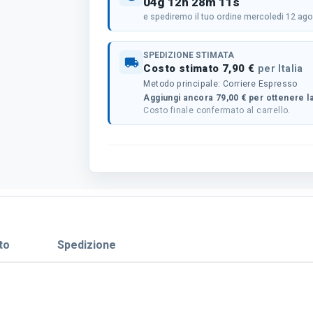
04g 12h 28m 10s
e spediremo il tuo ordine mercoledi 12 ag
SPEDIZIONE STIMATA
local_shipping
Costo stimato 7,90 €
per Italia
Metodo principale: Corriere Espresso
Aggiungi ancora 79,00 € per ottenere la
Costo finale confermato al carrello.
to
Spedizione