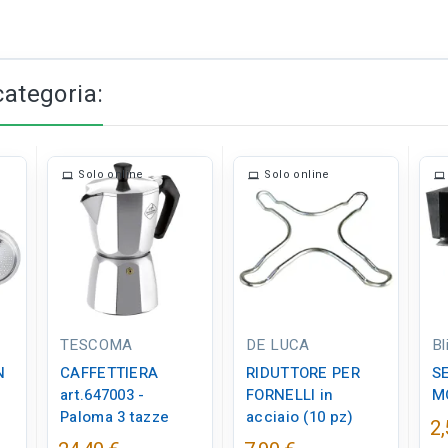
categoria:
Solo online
Solo online
TESCOMA
DE LUCA
Bl
N
CAFFETTIERA
RIDUTTORE PER
S
art.647003 -
FORNELLI in
M
Paloma 3 tazze
acciaio (10 pz)
2,