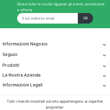
Ricevi tutte le novità riguardo gli eventi, promozioni
e offerte
sell
sell
CATEGORIA PRODOTTO
CATEGORIA PRODOTTO
Portautensili ed
Portautensili ed
accessori
accessori
tune
tune
TIPO
TIPO
Portautensili ed
Portautensili ed
accessori
accessori
Informazioni Negozio

tune
tune
RC LABEL
RC LABEL
Seguici

Disponibile online
Disponibile online
Prodotti

La Nostra Azienda

Informazioni Legali

Tutti i marchi mostrati sul sito appartengono ai rispettivi
proprietari.