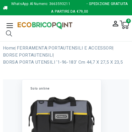
WhatsApp Al Numero:
3663593211
- SPEDIZIONE GRATUITA
A PARTIRE DA €79,00
0
person_outline
Home
FERRAMENTA
PORTAUTENSILI E ACCESSORI
BORSE PORTAUTENSILI
BORSA PORTA UTENSILI '1-96-183' Cm 44,7 X 27,5 X 23,5
Solo online