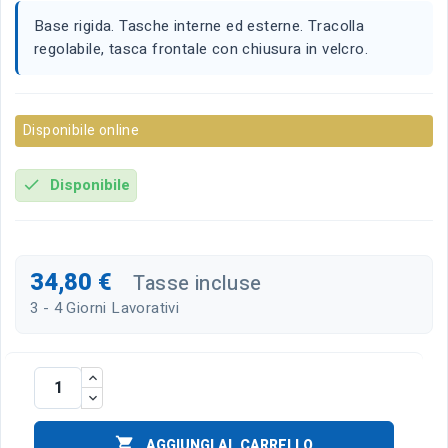
Base rigida. Tasche interne ed esterne. Tracolla
regolabile, tasca frontale con chiusura in velcro.
Disponibile online
Disponibile
check
34,80 €
Tasse incluse
3 - 4 Giorni Lavorativi

AGGIUNGI AL CARRELLO