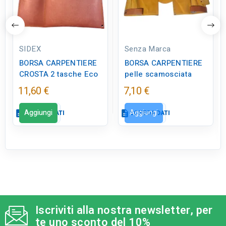
SIDEX
Senza Marca
BORSA CARPENTIERE
BORSA CARPENTIERE
CROSTA 2 tasche Eco
pelle scamosciata
11,60 €
7,10 €
Aggiungi
Aggiungi
description
SCHEDA DATI
description
SCHEDA DATI
Scheda dati
Scheda dati
close
close
qr_code_2
qr_code_2
CODICE FIGURA
CODICE FIGURA
ED0071
ED0076
Iscriviti alla nostra newsletter, per
category
category
MODELLO
MODELLO
te uno sconto del 10%
2 tasche Eco
pelle scamosciata