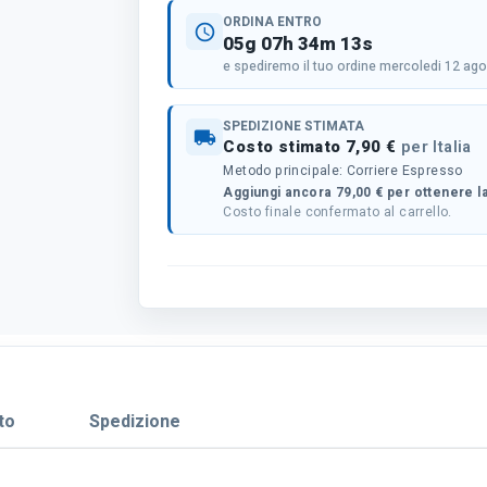
ORDINA ENTRO
schedule
05g 07h 34m 12s
e spediremo il tuo ordine mercoledi 12 ag
SPEDIZIONE STIMATA
local_shipping
Costo stimato 7,90 €
per Italia
Metodo principale: Corriere Espresso
Aggiungi ancora 79,00 € per ottenere la
Costo finale confermato al carrello.
to
Spedizione