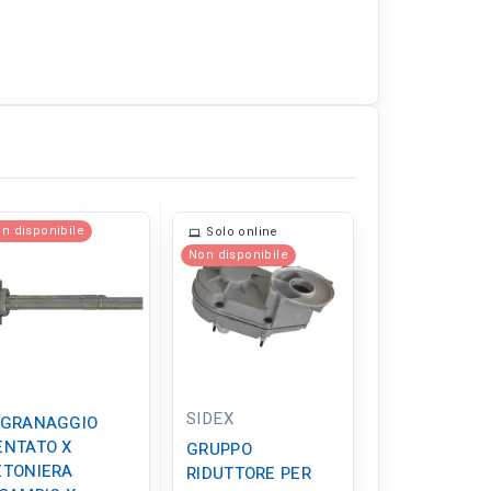
n disponibile
Solo online
Solo online
Non disponibile
Non disponibil
SIDEX
SIDEX
NGRANAGGIO
ENTATO X
GRUPPO
CONDENSAT
ETONIERA
RIDUTTORE PER
PER BETONI