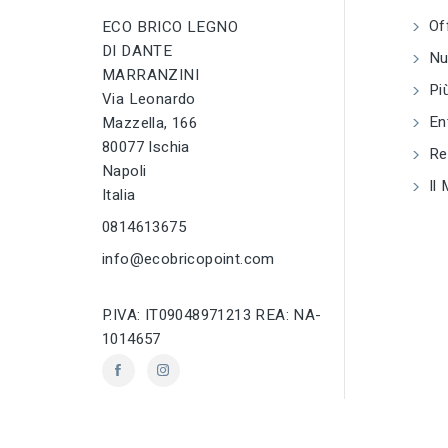
cantiere
cantiere
Of
ECO BRICO LEGNO
DI DANTE
tune
tune
TIPO
TIPO
Nuo
Macchine e
Macchine e
MARRANZINI
attrezzature da
attrezzature da
Più
Via Leonardo
cantiere
cantiere
En
Mazzella, 166
80077 Ischia
tune
tune
RC LABEL
RC LABEL
Reg
Disponibile online
Disponibile onlin
Napoli
Il 
Italia
0814613675
info@ecobricopoint.com
P.IVA: IT09048971213 REA: NA-
1014657