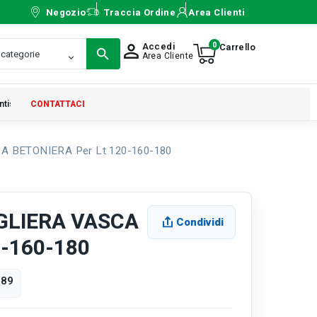
Negozio
Traccia Ordine
Area Clienti
0
Accedi
person_outline
Area Cliente
ntistica
CONTATTACI
 BETONIERA Per Lt 120-160-180
GLIERA VASCA
Condividi
0-160-180
789