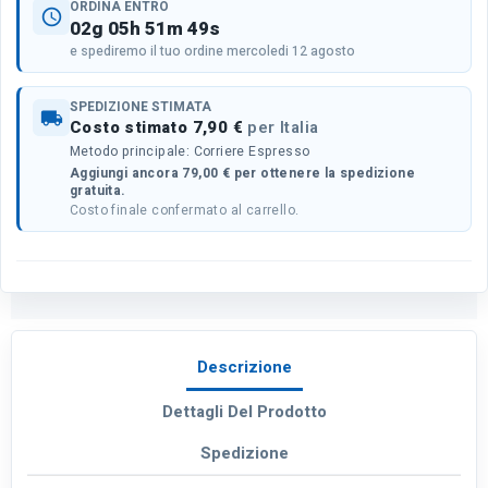
ORDINA ENTRO
schedule
02g 05h 51m 49s
e spediremo il tuo ordine mercoledi 12 agosto
SPEDIZIONE STIMATA
local_shipping
Costo stimato 7,90 €
per Italia
Metodo principale: Corriere Espresso
Aggiungi ancora 79,00 € per ottenere la spedizione
gratuita.
Costo finale confermato al carrello.
Descrizione
Dettagli Del Prodotto
Spedizione