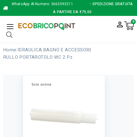
WhatsApp Al Numero:
3663593211
- SPEDIZIONE GRATUITA
A PARTIRE DA €79,00
0
person_outline
Home
IDRAULICA
BAGNO E ACCESSORI
RULLO PORTAROTOLO WC 2 Pz
Solo online