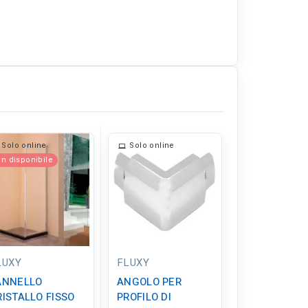
Solo online
Solo online
Solo online
n disponibile
LUXY
FLUXY
Senza Marca
ANNELLO
ANGOLO PER
CERNIERA
RISTALLO FISSO
PROFILO DI
FISSAGGIO 