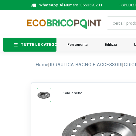
WhatsApp Al Numero:
3663593211
- SPEDIZ
TUTTE LE CATEGORIE
Ferramenta
Edilizia
U
Home
IDRAULICA
BAGNO E ACCESSORI
GRIG
Solo online