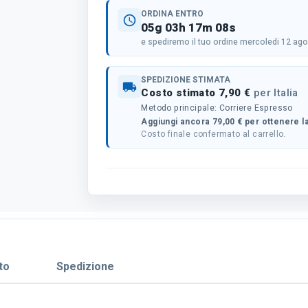
ORDINA ENTRO
schedule
05g 03h 17m 08s
e spediremo il tuo ordine mercoledi 12 ag
SPEDIZIONE STIMATA
local_shipping
Costo stimato 7,90 €
per Italia
Metodo principale: Corriere Espresso
Aggiungi ancora 79,00 € per ottenere la
Costo finale confermato al carrello.
to
Spedizione