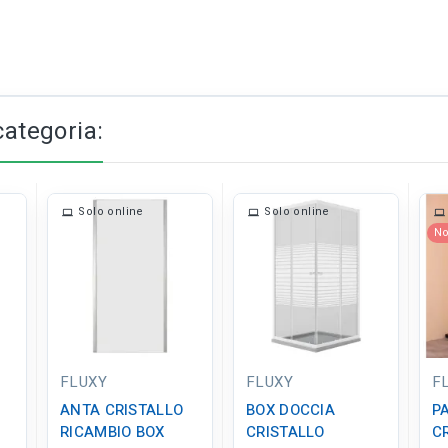
categoria:
Solo online
Solo online
No
FLUXY
FLUXY
F
ANTA CRISTALLO
BOX DOCCIA
P
RICAMBIO BOX
CRISTALLO
C