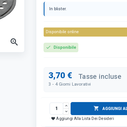
In blister.
Disponibile online

Disponibile
check
3,70 €
Tasse incluse
3 - 4 Giorni Lavorativi

AGGIUNGI A
Aggiungi Alla Lista Dei Desideri