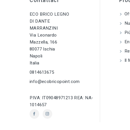
Contattaci
Prod
tune
TIPO
Of
ECO BRICO LEGNO
Bagno e accessor
DI DANTE
Nuo
MARRANZINI
tune
RC LABEL
Più
Disponibile onlin
Via Leonardo
En
Mazzella, 166
80077 Ischia
Reg
Napoli
Il 
Italia
0814613675
info@ecobricopoint.com
P.IVA: IT09048971213 REA: NA-
1014657