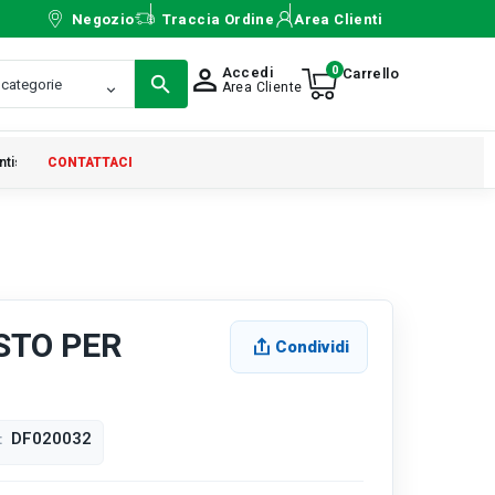
Negozio
Traccia Ordine
Area Clienti
0
Accedi
person_outline
Area Cliente
ntistica
CONTATTACI
STO PER
Condividi
DF020032
: