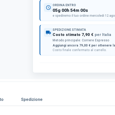
ORDINA ENTRO
schedule
05g 00h 54m 00s
e spediremo il tuo ordine mercoledi 12 ag
SPEDIZIONE STIMATA
local_shipping
Costo stimato 7,90 €
per Italia
Metodo principale: Corriere Espresso
Aggiungi ancora 79,00 € per ottenere la
Costo finale confermato al carrello.
to
Spedizione