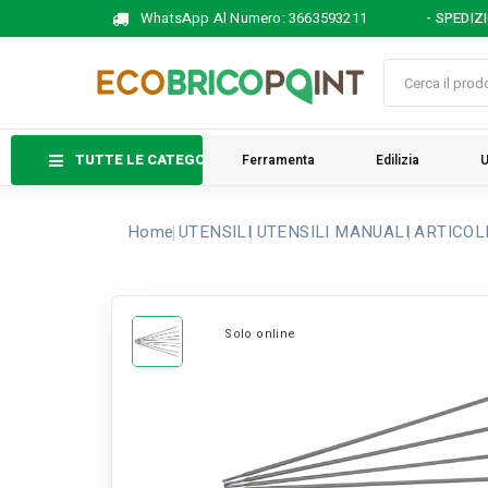
WhatsApp Al Numero:
3663593211
- SPEDIZ
TUTTE LE CATEGORIE
Ferramenta
Edilizia
U
Home
UTENSILI
UTENSILI MANUALI
ARTICOL
Solo online