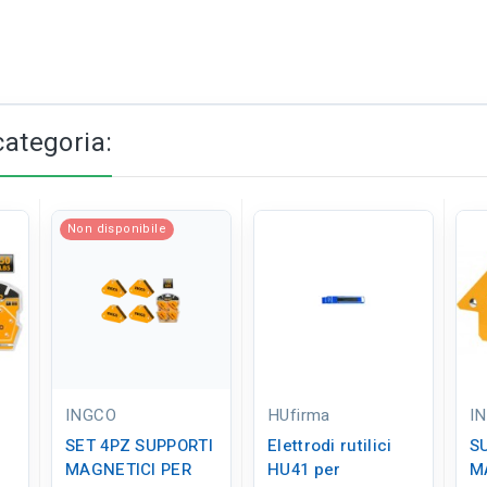
categoria:
Non disponibile
INGCO
HUfirma
I
SET 4PZ SUPPORTI
Elettrodi rutilici
S
MAGNETICI PER
HU41 per
M