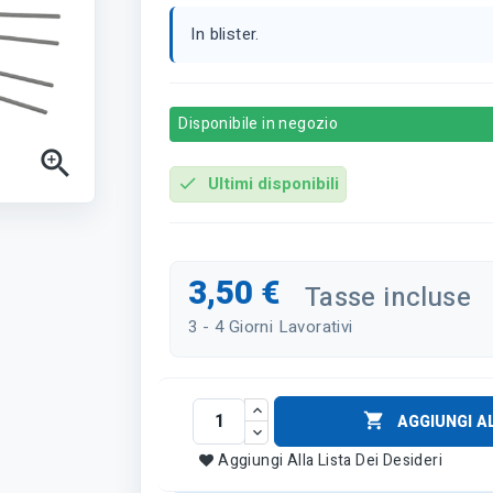
In blister.
Disponibile in negozio

Ultimi disponibili
check
3,50 €
Tasse incluse
3 - 4 Giorni Lavorativi

AGGIUNGI A
Aggiungi Alla Lista Dei Desideri