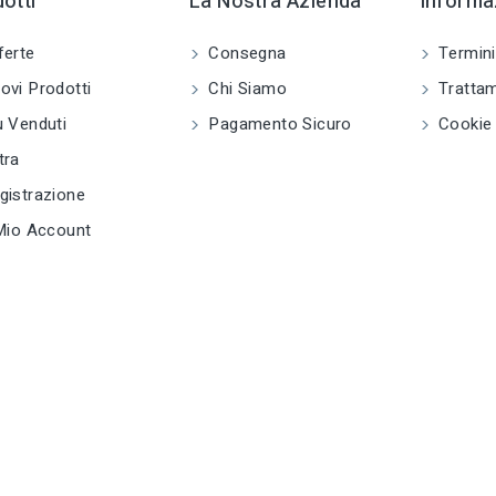
otti
La Nostra Azienda
Informaz
ferte
Consegna
Termini
vi Prodotti
Chi Siamo
Trattam
 Venduti
Pagamento Sicuro
Cookie 
tra
istrazione
Mio Account