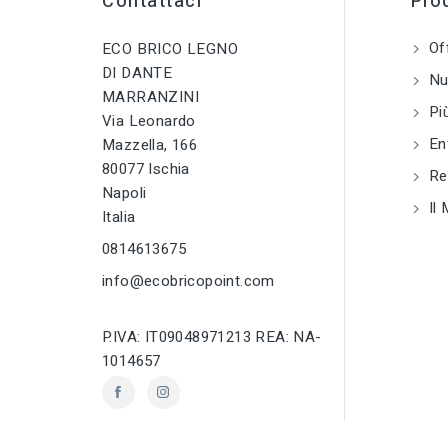
Contattaci
Prod
Of
ECO BRICO LEGNO
DI DANTE
Nuo
MARRANZINI
Più
Via Leonardo
En
Mazzella, 166
80077 Ischia
Reg
Napoli
Il 
Italia
0814613675
info@ecobricopoint.com
P.IVA: IT09048971213 REA: NA-
1014657