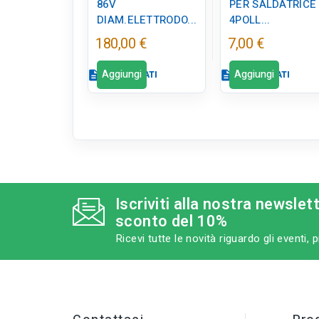
86V
PER SALDATRICE
DIAM.ELETTRODO...
4POLL...
180,00 €
7,00 €
Aggiungi
Aggiungi
description
SCHEDA DATI
description
SCHEDA DATI
Scheda dati
Scheda dati
close
c
tune
tune
RC LABEL
RC LABEL
Iscriviti alla nostra newslet
Disponibile in
Disponibile in
sconto del 10%
negozio
negozio
Ricevi tutte le novità riguardo gli eventi,