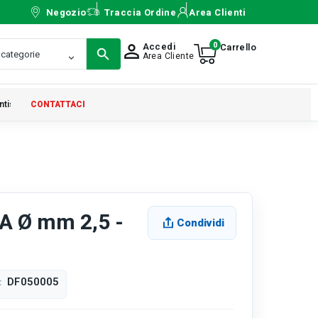
Negozio
Traccia Ordine
Area Clienti
0
Accedi
person_outline
Area Cliente
ntistica
CONTATTACI
A Ø mm 2,5 -
Condividi
DF050005
: