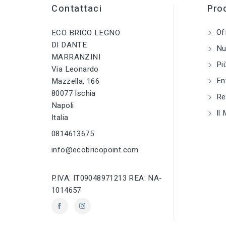
sell
PRODOTTO
Cerniere e altri
Contattaci
Prod
accessori per
Cerniere e altri
mobili
accessori per
mobili
Of
ECO BRICO LEGNO
DI DANTE
tune
TIPO
Nuo
tune
TIPO
Cerniere e altri
MARRANZINI
accessori per
Cerniere e altri
Più
Via Leonardo
mobili
accessori per
mobili
En
Mazzella, 166
80077 Ischia
tune
RC LABEL
Reg
tune
RC LABEL
Disponibile online
Napoli
Il 
Disponibile onlin
Italia
0814613675
info@ecobricopoint.com
P.IVA: IT09048971213 REA: NA-
1014657