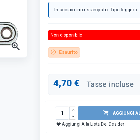
In acciaio inox stampato. Tipo leggero. I
Non disponibile

Esaurito
block
4,70 €
Tasse incluse

AGGIUNGI A
Aggiungi Alla Lista Dei Desideri