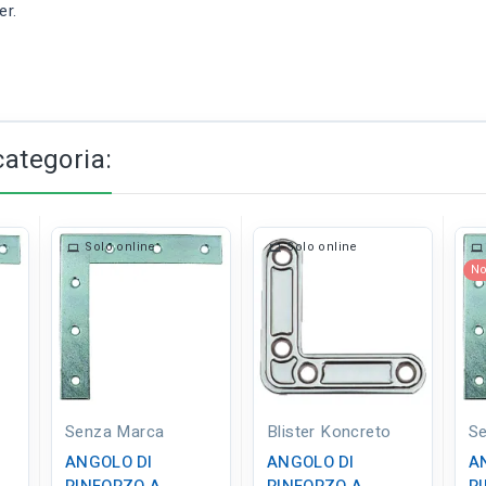
er.
categoria:
Solo online
Solo online
No
Senza Marca
Blister Koncreto
S
ANGOLO DI
ANGOLO DI
A