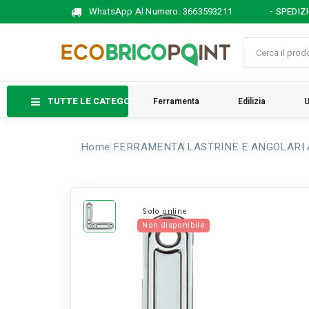
WhatsApp Al Numero:
3663593211
- SPEDIZ
TUTTE LE CATEGORIE
Ferramenta
Edilizia
U
Home
FERRAMENTA
LASTRINE E ANGOLARI
Solo online
Non disponibile