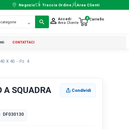
Negozio
Traccia Ordine
Area Clienti
0
Accedi
person_outline
Area Cliente
ntistica
CONTATTACI
 X 40 - Pz. 4
O A SQUADRA
Condividi
DF030130
: