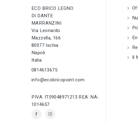
Of
ECO BRICO LEGNO
DI DANTE
Nuo
MARRANZINI
Più
Via Leonardo
En
Mazzella, 166
80077 Ischia
Reg
Napoli
Il 
Italia
0814613675
info@ecobricopoint.com
P.IVA: IT09048971213 REA: NA-
1014657