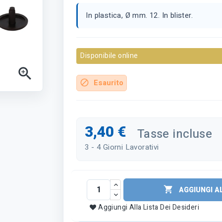
In plastica, Ø mm. 12. In blister.
Disponibile online

Esaurito
block
3,40 €
Tasse incluse
3 - 4 Giorni Lavorativi

AGGIUNGI A
Aggiungi Alla Lista Dei Desideri