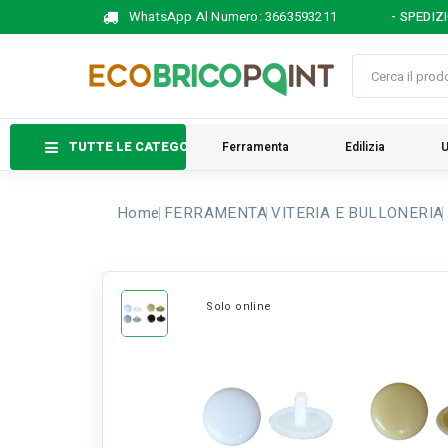
WhatsApp Al Numero:
3663593211
- SPEDIZ
TUTTE LE CATEGORIE
Ferramenta
Edilizia
U
Home
FERRAMENTA
VITERIA E BULLONERIA
Solo online