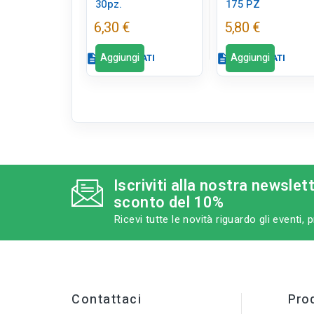
30pz.
175 PZ
6,30 €
5,80 €
Aggiungi
Aggiungi
description
SCHEDA DATI
description
SCHEDA DATI
Scheda dati
Scheda dati
close
c
tune
tune
RC LABEL
RC LABEL
Iscriviti alla nostra newslet
Disponibile in
Disponibile in
sconto del 10%
negozio
negozio
Ricevi tutte le novità riguardo gli eventi,
Contattaci
Prod