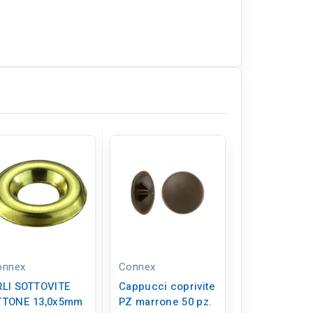
onnex
Connex
Connex
RLI SOTTOVITE
Cappucci coprivite
ORLI SOTTO
TTONE 13,0x5mm
PZ marrone 50 pz.
OTTONE 11,0