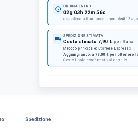
ORDINA ENTRO
schedule
02g 03h 22m 56s
e spediremo il tuo ordine mercoledi 12 ag
SPEDIZIONE STIMATA
local_shipping
Costo stimato 7,90 €
per Italia
Metodo principale: Corriere Espresso
Aggiungi ancora 79,00 € per ottenere la
Costo finale confermato al carrello.
to
Spedizione