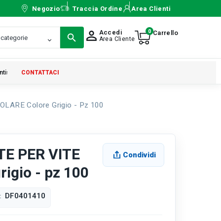
Negozio
Traccia Ordine
Area Clienti
0
Accedi
person_outline
Area Cliente
ntistica
CONTATTACI
ARE Colore Grigio - Pz 100
E PER VITE
Condividi
igio - pz 100
DF0401410
: