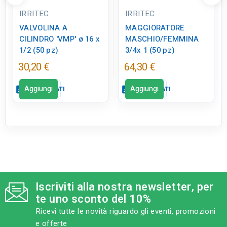
IRRITEC
IRRITEC
VALVOLINA A
MAGGIORATORE
CILINDRO 'VMP' ø 16 x
MASCHIO/FEMMINA
1/2 (50 pz)
3/4x 1 (50 pz)
30,20 €
64,30 €
Aggiungi
Aggiungi
description
SCHEDA DATI
description
SCHEDA DATI
Scheda dati
Scheda dati
close
close
qr_code_2
qr_code_2
CODICE FIGURA
CODICE FIGURA
GI0291
GI0328
Iscriviti alla nostra newsletter, per
category
category
MODELLO
MODELLO
te uno sconto del 10%
Ø 16 x 1/2
3/4x 1
Ricevi tutte le novità riguardo gli eventi, promozioni
e offerte
sell
sell
CATEGORIA PRODOTTO
CATEGORIA PRODOTTO