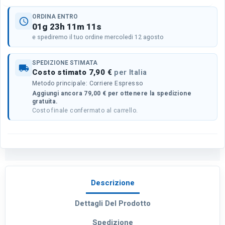
ORDINA ENTRO
schedule
01g 23h 11m 11s
e spediremo il tuo ordine mercoledi 12 agosto
SPEDIZIONE STIMATA
local_shipping
Costo stimato 7,90 €
per Italia
Metodo principale: Corriere Espresso
Aggiungi ancora 79,00 € per ottenere la spedizione
gratuita.
Costo finale confermato al carrello.
Descrizione
Dettagli Del Prodotto
Spedizione