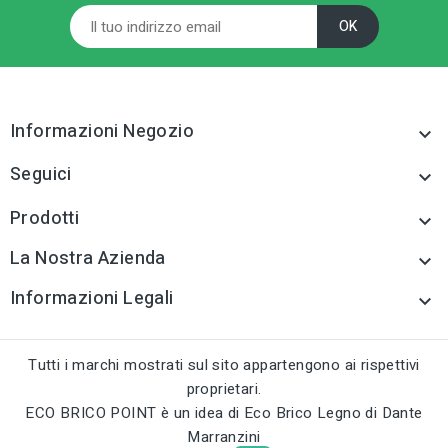
Microirrigazione
Microirrigazione
tune
tune
TIPO
TIPO
Microirrigazione
Microirrigazione
Informazioni Negozio
tune
tune
RC LABEL
RC LABEL

Disponibile online
Disponibile online
Seguici

Prodotti

La Nostra Azienda

Informazioni Legali

Tutti i marchi mostrati sul sito appartengono ai rispettivi
proprietari.
ECO BRICO POINT è un idea di Eco Brico Legno di Dante
Marranzini