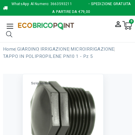
WhatsApp Al Numero:
3663593211
- SPEDIZIONE GRATUITA
A PARTIRE DA €79,00
0
person_outline
Home
GIARDINO
IRRIGAZIONE
MICROIRRIGAZIONE
TAPPO IN POLIPROPILENE PN10 1 - Pz 5
Solo online