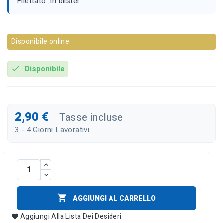
Filettato. In blister.
Disponibile online
Disponibile
check
2,90 €
Tasse incluse
3 - 4 Giorni Lavorativi

AGGIUNGI AL CARRELLO
Aggiungi Alla Lista Dei Desideri