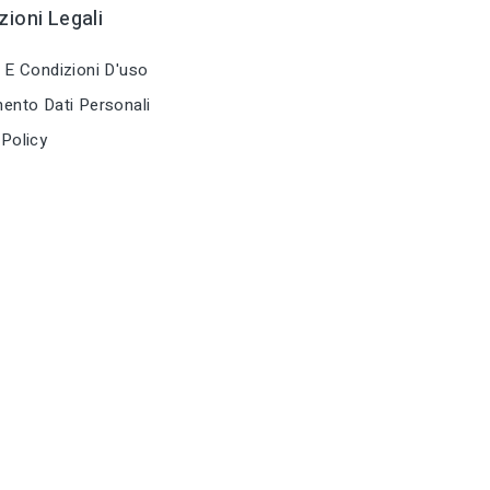
ioni Legali
tune
tune
TIPO
TIPO
Chiodi
Chiodi
 E Condizioni D'uso
ento Dati Personali
tune
tune
RC LABEL
RC LABEL
Disponibile online
Disponibile 
Policy