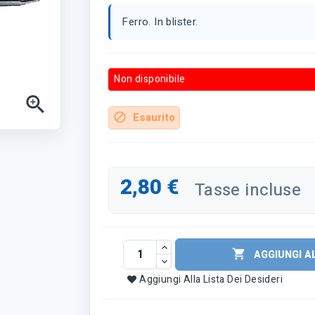
Ferro. In blister.
Non disponibile

Esaurito
block
2,80 €
Tasse incluse

AGGIUNGI A
Aggiungi Alla Lista Dei Desideri