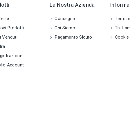
otti
La Nostra Azienda
Informaz
tune
TIPO
Chiodi
ferte
Consegna
Termini
vi Prodotti
Chi Siamo
Trattam
tune
RC LABEL
Disponibile online
 Venduti
Pagamento Sicuro
Cookie 
tra
istrazione
Mio Account