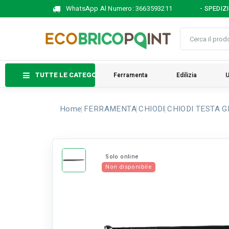
WhatsApp Al Numero:
3663593211
- SPEDIZ
TUTTE LE CATEGORIE
Ferramenta
Edilizia
U
Home
FERRAMENTA
CHIODI
CHIODI TESTA GR
Solo online
Non disponibile