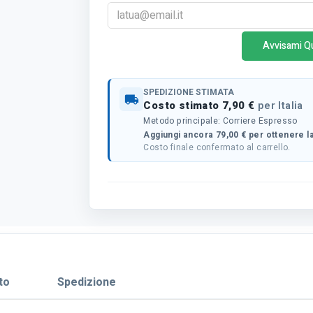
Avvisami Q
SPEDIZIONE STIMATA
local_shipping
Costo stimato 7,90 €
per Italia
Metodo principale: Corriere Espresso
Aggiungi ancora 79,00 € per ottenere la
Costo finale confermato al carrello.
to
Spedizione