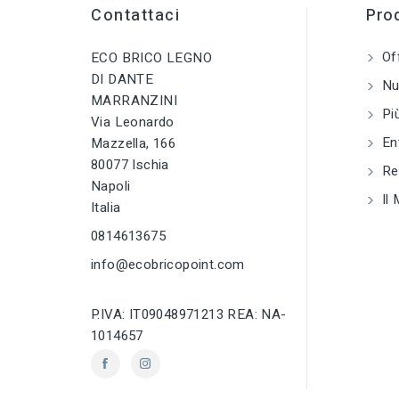
Chiodi
Contattaci
Prod
tune
TIPO
Of
ECO BRICO LEGNO
Chiodi
DI DANTE
Nuo
MARRANZINI
tune
RC LABEL
Più
Via Leonardo
Disponibile online
En
Mazzella, 166
80077 Ischia
Reg
Napoli
Il 
Italia
0814613675
info@ecobricopoint.com
P.IVA: IT09048971213 REA: NA-
1014657