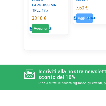
PIANA
5000PZ
LARGHISSIMA
7,50 €
TPLL 17 x...
33,10 €
Aggiungi
description
SCHEDA DATI
Aggiungi
description
SCHEDA DATI
Scheda dati
c
Scheda dati
tune
RC LABEL
close
Disponibile in
negozio
qr_code_2
Iscriviti alla nostra newslet
CODICE FIGURA
DR0055
sconto del 10%
Ricevi tutte le novità riguardo gli eventi,
category
MODELLO
TPLL 17 x 25
CATEGORIA
sell
PRODOTTO